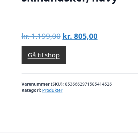
Den
Den
kr.
1.199,00
kr.
805,00
oprindelige
aktuelle
pris
pris
Gå til shop
var:
er:
kr. 1.199,00.
kr. 805,00.
Varenummer (SKU):
8536662971585414526
Kategori:
Produkter