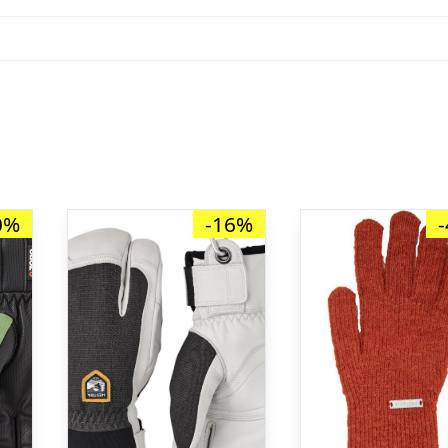
0%
-16%