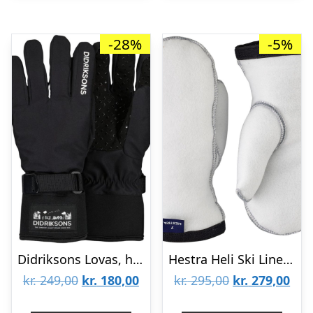
-28%
-5%
Didriksons Lovas, handsker, junior, sort
Hestra Heli Ski Liner, inderluffer, dame, hvid
Den
Den
Den
De
kr.
249,00
kr.
180,00
kr.
295,00
kr.
279,00
oprindelige
aktuelle
oprindelige
aktu