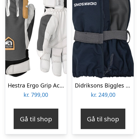
Hestra Ergo Grip Active, skihandsker, grå/hvid
Didriksons Biggles Zip, skiluffer, junior, navy
kr.
799,00
kr.
249,00
Gå til shop
Gå til shop