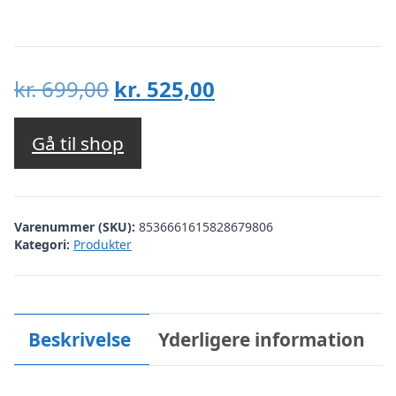
Den
Den
kr.
699,00
kr.
525,00
oprindelige
aktuelle
pris
pris
Gå til shop
var:
er:
kr. 699,00.
kr. 525,00.
Varenummer (SKU):
8536661615828679806
Kategori:
Produkter
Beskrivelse
Yderligere information