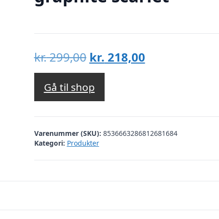
Den
Den
kr.
299,00
kr.
218,00
oprindelige
aktuelle
pris
pris
Gå til shop
var:
er:
kr. 299,00.
kr. 218,00.
Varenummer (SKU):
8536663286812681684
Kategori:
Produkter