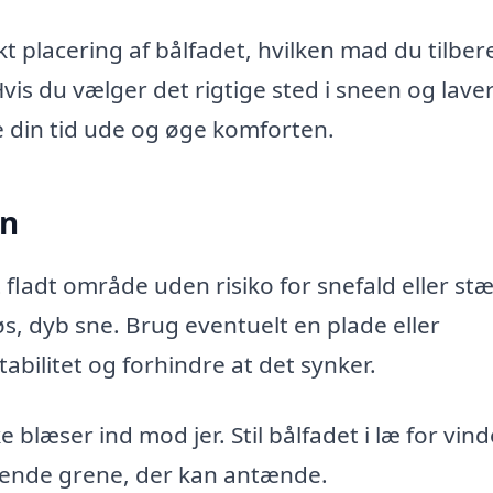
placering af bålfadet, hvilken mad du tilber
s du vælger det rigtige sted i sneen og lave
 din tid ude og øge komforten.
en
t fladt område uden risiko for snefald eller st
øs, dyb sne. Brug eventuelt en plade eller
abilitet og forhindre at det synker.
læser ind mod jer. Stil bålfadet i læ for vind
ngende grene, der kan antænde.