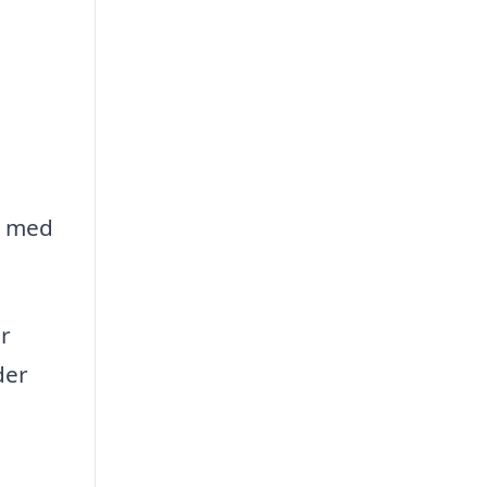
e med
r
der