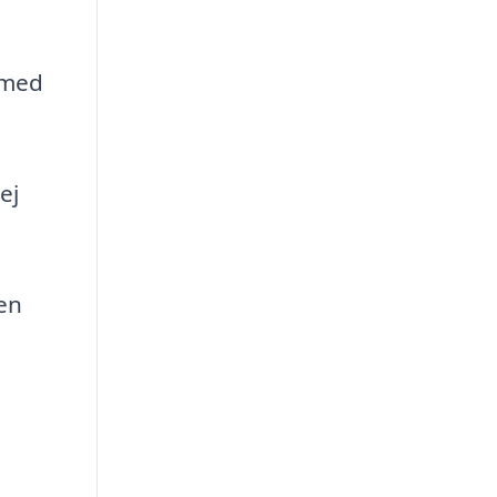
d med
ej
en