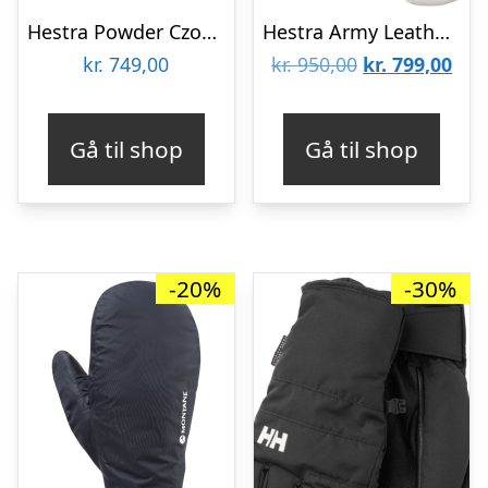
Hestra Powder Czone, skihandsker, dame, navy
Hestra Army Leather Patrol, 3-finger skihandsker, mørkegrå
Den
De
kr.
749,00
kr.
950,00
kr.
799,00
oprindelige
aktu
pris
pris
Gå til shop
Gå til shop
var:
er:
kr. 950,00.
kr. 
-20%
-30%