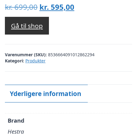
Den
Den
kr.
699,00
kr.
595,00
oprindelige
aktuelle
pris
pris
Gå til shop
var:
er:
kr. 699,00.
kr. 595,00.
Varenummer (SKU):
8536664091012862294
Kategori:
Produkter
Yderligere information
Brand
Hestra